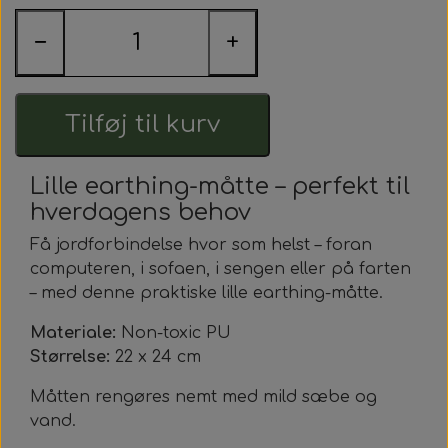
Nyheder
−
+
Kontakt
Earthingprodukter
Tilføj til kurv
Tilbehør til earthingprodukter
Lille earthing-måtte – perfekt til
Workshops - Meditationer - Healing
hverdagens behov
Få jordforbindelse hvor som helst – foran
computeren, i sofaen, i sengen eller på farten
– med denne praktiske lille earthing-måtte.
Materiale:
Non-toxic PU
Størrelse:
22 x 24 cm
Måtten rengøres nemt med mild sæbe og
vand.