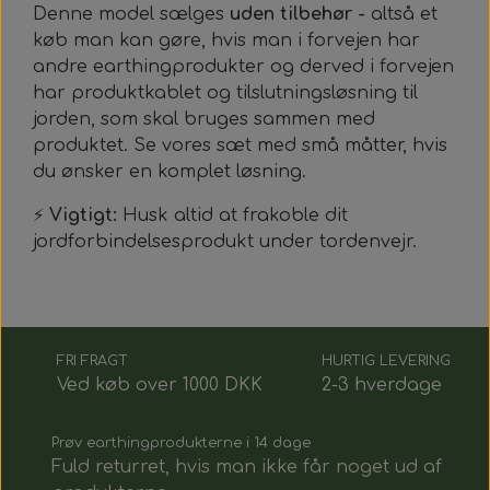
Denne model sælges
uden tilbehør -
altså et
køb man kan gøre, hvis man i forvejen har
andre earthingprodukter og derved i forvejen
har produktkablet og tilslutningsløsning til
jorden, som skal bruges sammen med
produktet
. Se vores sæt med små måtter, hvis
du ønsker en komplet løsning.
⚡
Vigtigt:
Husk altid at frakoble dit
jordforbindelsesprodukt under tordenvejr.
FRI FRAGT
HURTIG LEVERING
Ved køb over 1000 DKK
2-3 hverdage
Prøv earthingprodukterne i 14 dage
Fuld returret, hvis man ikke får noget ud af