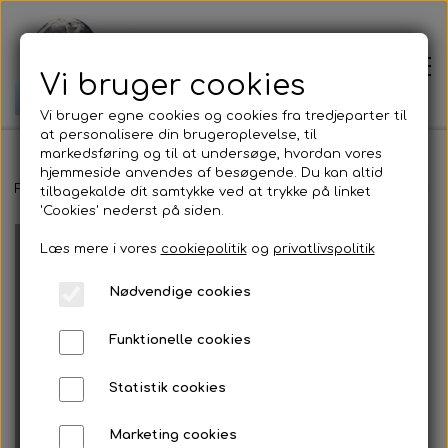
Vi bruger cookies
Vi bruger egne cookies og cookies fra tredjeparter til
at personalisere din brugeroplevelse, til
markedsføring og til at undersøge, hvordan vores
hjemmeside anvendes af besøgende. Du kan altid
Forside
Forside
Earthingprodukter
Lille earthingmåtte - uden tilbehø
tilbagekalde dit samtykke ved at trykke på linket
'Cookies' nederst på siden.
Læs mere i vores
cookiepolitik
og
privatlivspolitik
Prisliste
Nødvendige cookies
Om mig
Funktionelle cookies
Jordens bevægelser
Statistik cookies
Marketing cookies
Jordforbindelse