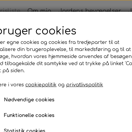
risliste
Om mig
Jordens bevægelser
J
jem
Healing
Krystaller
Æteriske olier
bruger cookies
er egne cookies og cookies fra tredjeparter til at
lisere din brugeroplevelse, til markedsføring og til at
øge, hvordan vores hjemmeside anvendes af besøgen
hingprodukter
Tilbehør til earthingprodukter
id tilbagekalde dit samtykke ved at trykke på linket 'Co
 på siden.
itationer - Healing
re i vores
cookiepolitik
og
privatlivspolitik
Prisliste
Nødvendige cookies
Fair priser for behandlinger f
Funktionelle cookies
Vejledning og
Statistik cookies