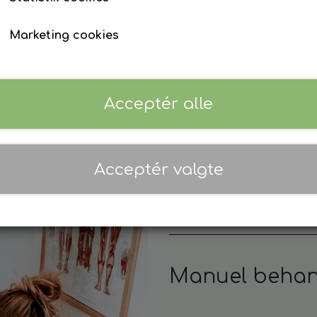
udvikling
Marketing cookies
Ydelse
Ti
Acceptér alle
Vejledning og støtte
45
opstart
Vejledning
30
Acceptér valgte
opfølgning
Vejledning
15
opfølgning
Manuel behan