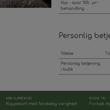
klip - spar 100,- pr-
behandling
Personlig betj
Ydelse
Ti
Personlig betjening
i butik
KØB KLIPPEKORT
BOOK TID
Klippekort med forskellig varighed
Forkæl di