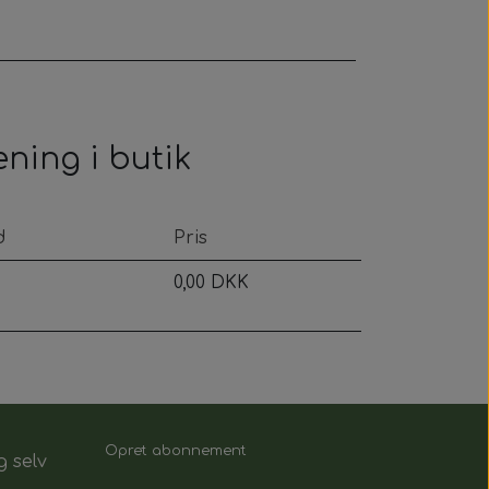
ening i butik
d
Pris
0,00 DKK
Opret abonnement
g selv