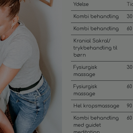
Ydelse
Ti
Kombi behandling
30
Kombi behandling
60
Kranial Sakral/
trykbehandling til
børn
Fysiurgisk
30
massage
Fysiurgisk
60
massage
Hel kropsmassage
90
Kombi behandling
60
med guidet
meditation