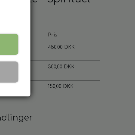
d
Pris
 min.
450,00 DKK
 min
300,00 DKK
 min
150,00 DKK
dlinger