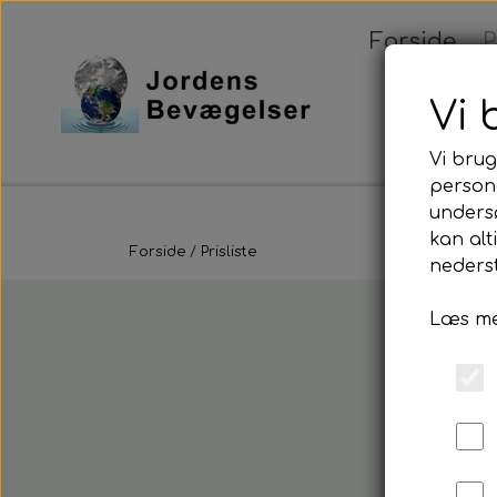
Forside
P
Rejsen h
Vi 
Vi brug
persona
unders
Nyheder
Eart
kan alt
Forside
Prisliste
nederst
Workshops - Med
Læs me