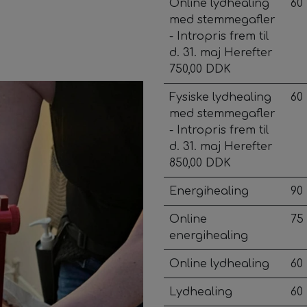
Online lydhealing
60
med stemmegafler
- Intropris frem til
d. 31. maj Herefter
750,00 DDK
Fysiske lydhealing
60
med stemmegafler
- Intropris frem til
d. 31. maj Herefter
850,00 DDK
Energihealing
90
Online
75
energihealing
Online lydhealing
60
Lydhealing
60