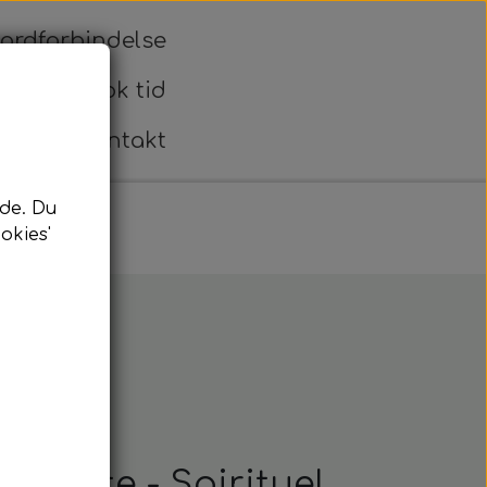
ordforbindelse
Blog
Book tid
Shop
Kontakt
de. Du
okies'
uld af kvalitet
 støtte - Spirituel