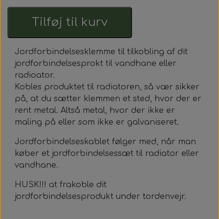
Nyheder
Tilføj til kurv
Kontakt
Earthingprodukter
Jordforbindelsesklemme til tilkobling af dit
jordforbindelsesprokt til vandhane eller
Tilbehør til earthingprodukter
radioator.
Kobles produktet til radiatoren, så vær sikker
på, at du sætter klemmen et sted, hvor der er
Workshops - Meditationer - Healing
rent metal. Altså metal, hvor der ikke er
maling på eller som ikke er galvaniseret.
Jordforbindelseskablet følger med, når man
køber et jordforbindelsessæt til radiator eller
vandhane.
HUSK!!! at frakoble dit
jordforbindelsesprodukt under tordenvejr.