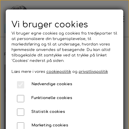
Vi bruger cookies
Vi bruger egne cookies og cookies fra tredjeparter til
at personalisere din brugeroplevelse, til
markedsføring og til at undersøge, hvordan vores
hjemmeside anvendes af besøgende. Du kan altid
Forside
Forside
Tilbehør til earthingprodukter
Jordforbindelsesklem
tilbagekalde dit samtykke ved at trykke på linket
'Cookies' nederst på siden.
Læs mere i vores
cookiepolitik
og
privatlivspolitik
Prisliste
Nødvendige cookies
Om mig
Funktionelle cookies
Jordens bevægelser
Statistik cookies
Marketing cookies
Jordforbindelse