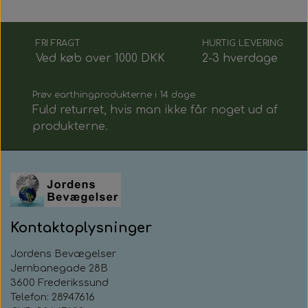
FRI FRAGT
HURTIG LEVERING
Ved køb over 1000 DKK
2-3 hverdage
Prøv earthingprodukterne i 14 dage
Fuld returret, hvis man ikke får noget ud af
produkterne.
Kontaktoplysninger
Jordens Bevægelser
Jernbanegade 28B
3600 Frederikssund
Telefon: 28947616