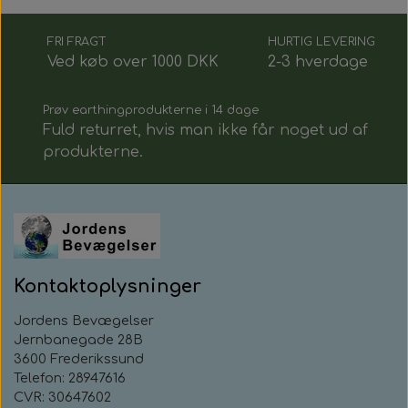
FRI FRAGT
HURTIG LEVERING
Ved køb over 1000 DKK
2-3 hverdage
Prøv earthingprodukterne i 14 dage
Fuld returret, hvis man ikke får noget ud af
produkterne.
Kontaktoplysninger
Jordens Bevægelser
Jernbanegade 28B
3600 Frederikssund
Telefon: 28947616
CVR: 30647602