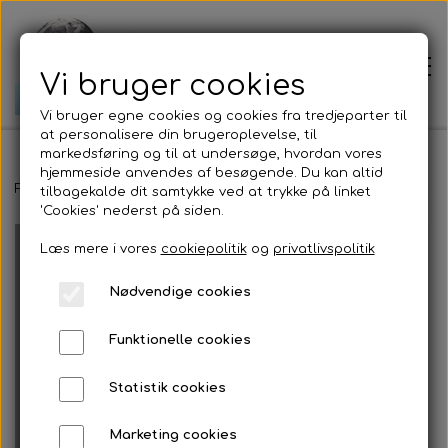
Vi bruger cookies
Vi bruger egne cookies og cookies fra tredjeparter til
at personalisere din brugeroplevelse, til
markedsføring og til at undersøge, hvordan vores
hjemmeside anvendes af besøgende. Du kan altid
Forside
Forside
Tilbehør til earthingprodukter
længerkabel til produk
tilbagekalde dit samtykke ved at trykke på linket
'Cookies' nederst på siden.
Læs mere i vores
cookiepolitik
og
privatlivspolitik
Prisliste
Nødvendige cookies
Om mig
Funktionelle cookies
Jordens bevægelser
Statistik cookies
Marketing cookies
Jordforbindelse