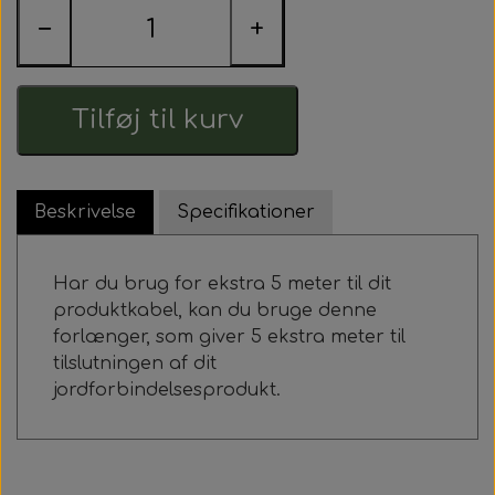
−
+
Nyheder
Kontakt
Earthingprodukter
Tilføj til kurv
Tilbehør til earthingprodukter
Beskrivelse
Specifikationer
Workshops - Meditationer - Healing
Har du brug for ekstra 5 meter til dit
produktkabel, kan du bruge denne
forlænger, som giver 5 ekstra meter til
tilslutningen af dit
jordforbindelsesprodukt.