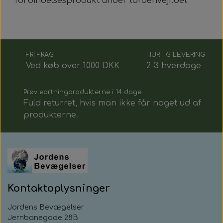
forbindelsesprodukt under tordenvejr.det
FRI FRAGT
HURTIG LEVERING
Ved køb over 1000 DKK
2-3 hverdage
Prøv earthingprodukterne i 14 dage
Fuld returret, hvis man ikke får noget ud af
produkterne.
Kontaktoplysninger
Jordens Bevægelser
Jernbanegade 28B