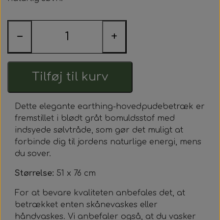
Nyheder
Kontakt
−
+
Earthingprodukter
Tilbehør til earthingprodukter
Tilføj til kurv
Workshops - Meditationer - Healing
Dette elegante earthing-hovedpudebetræk er
fremstillet i blødt gråt bomuldsstof med
indsyede sølvtråde, som gør det muligt at
forbinde dig til jordens naturlige energi, mens
du sover.
Størrelse:
51 x 76 cm
For at bevare kvaliteten anbefales det, at
betrækket enten skånevaskes eller
håndvaskes. Vi anbefaler også, at du vasker