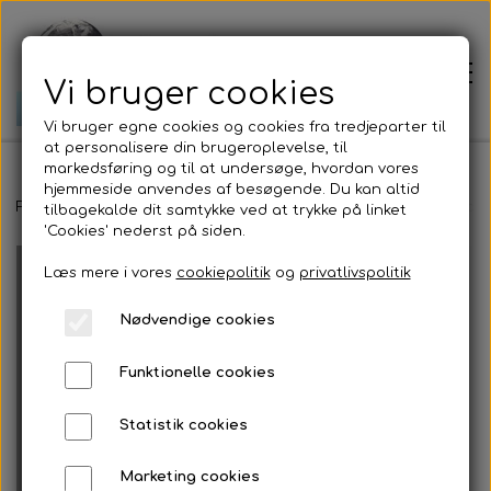
Vi bruger cookies
Vi bruger egne cookies og cookies fra tredjeparter til
at personalisere din brugeroplevelse, til
markedsføring og til at undersøge, hvordan vores
hjemmeside anvendes af besøgende. Du kan altid
Forside
Forside
Earthingprodukter
Earthinghovedpudebetræk - uden
tilbagekalde dit samtykke ved at trykke på linket
'Cookies' nederst på siden.
Læs mere i vores
cookiepolitik
og
privatlivspolitik
Prisliste
Nødvendige cookies
Om mig
Funktionelle cookies
Jordens bevægelser
Statistik cookies
Marketing cookies
Jordforbindelse