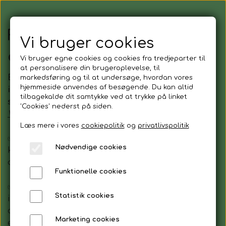
Find balancen i dig selv og
Vi bruger cookies
din krop
Vi bruger egne cookies og cookies fra tredjeparter til
at personalisere din brugeroplevelse, til
Er du klar til at komme tættere på dig selv og din
markedsføring og til at undersøge, hvordan vores
hjemmeside anvendes af besøgende. Du kan altid
indre. Klar til at forvandle den indre kamp til et
tilbagekalde dit samtykke ved at trykke på linket
samarbejde med dig selv?
'Cookies' nederst på siden.
Via min undervisning vil du med tiden opleve:
Læs mere i vores
cookiepolitik
og
privatlivspolitik
✅At du begynder at tale mere støttende og
Nødvendige cookies
kærligt dig selv. Du stopper din indre kamp imod
dig selv, og starter i stedet et samarbejde.
Funktionelle cookies
✅At du får en stærkere relation til dit indre – og
Statistik cookies
ikke mindst til din krop. Det bliver lettere for dig
at mærke, hvad du har brug for, også når
Marketing cookies
energierne føles intense.