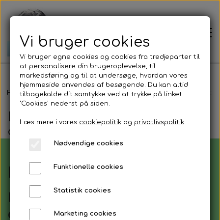
Vi bruger cookies
Vi bruger egne cookies og cookies fra tredjeparter til
at personalisere din brugeroplevelse, til
markedsføring og til at undersøge, hvordan vores
hjemmeside anvendes af besøgende. Du kan altid
Forside
Forside
Blog
Den 3. advent - Lær at heale dit Sacralchakra
tilbagekalde dit samtykke ved at trykke på linket
'Cookies' nederst på siden.
Den 3. advent - Lær at heale
Læs mere i vores
cookiepolitik
og
privatlivspolitik
Prisliste
dit Sacralchakra
Nødvendige cookies
Om mig
Funktionelle cookies
Har du også et stort fokus
Jordens bevægelser
på, hvad andre tænker om
Statistik cookies
dig og dine handlinger?
Marketing cookies
Jordforbindelse