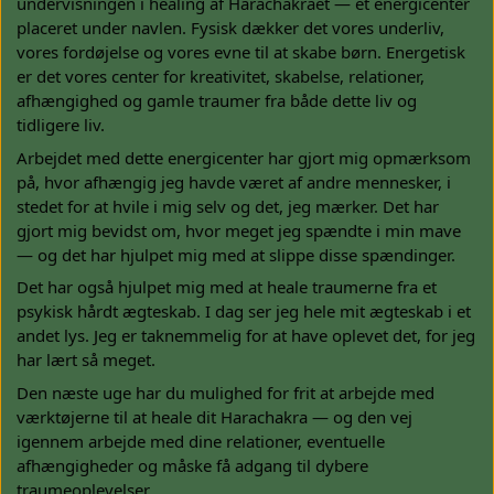
undervisningen i healing af Harachakraet — et energicenter
placeret under navlen. Fysisk dækker det vores underliv,
vores fordøjelse og vores evne til at skabe børn. Energetisk
er det vores center for kreativitet, skabelse, relationer,
afhængighed og gamle traumer fra både dette liv og
tidligere liv.
Arbejdet med dette energicenter har gjort mig opmærksom
på, hvor afhængig jeg havde været af andre mennesker, i
stedet for at hvile i mig selv og det, jeg mærker. Det har
gjort mig bevidst om, hvor meget jeg spændte i min mave
— og det har hjulpet mig med at slippe disse spændinger.
Det har også hjulpet mig med at heale traumerne fra et
psykisk hårdt ægteskab. I dag ser jeg hele mit ægteskab i et
andet lys. Jeg er taknemmelig for at have oplevet det, for jeg
har lært så meget.
Den næste uge har du mulighed for frit at arbejde med
værktøjerne til at heale dit Harachakra — og den vej
igennem arbejde med dine relationer, eventuelle
afhængigheder og måske få adgang til dybere
traumeoplevelser.