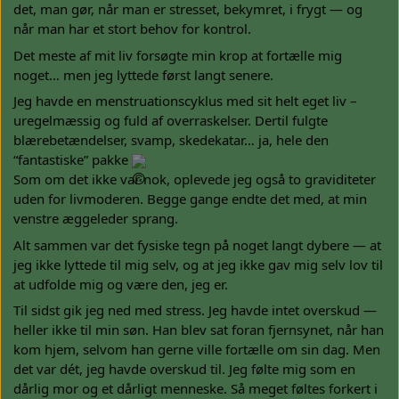
det, man gør, når man er stresset, bekymret, i frygt — og
når man har et stort behov for kontrol.
Det meste af mit liv forsøgte min krop at fortælle mig
noget… men jeg lyttede først langt senere.
Jeg havde en menstruationscyklus med sit helt eget liv –
uregelmæssig og fuld af overraskelser. Dertil fulgte
blærebetændelser, svamp, skedekatar… ja, hele den
“fantastiske” pakke
Som om det ikke var nok, oplevede jeg også to graviditeter
uden for livmoderen. Begge gange endte det med, at min
venstre æggeleder sprang.
Alt sammen var det fysiske tegn på noget langt dybere — at
jeg ikke lyttede til mig selv, og at jeg ikke gav mig selv lov til
at udfolde mig og være den, jeg er.
Til sidst gik jeg ned med stress. Jeg havde intet overskud —
heller ikke til min søn. Han blev sat foran fjernsynet, når han
kom hjem, selvom han gerne ville fortælle om sin dag. Men
det var dét, jeg havde overskud til. Jeg følte mig som en
dårlig mor og et dårligt menneske. Så meget føltes forkert i