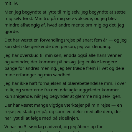
mit liv.
Men jeg begyndte at lytte til mig selv. Jeg begyndte at sætte
mig selv først. Min tro på mig selv voksede, og jeg blev
mindre afhængig af, hvad andre mente om mig og det, jeg
gjorde.
Det har været en forvandlingsrejse på snart fem år — og jeg
kan slet ikke genkende den person, jeg var dengang.
Jeg har overskud til min søn, endda også alle hans venner
og veninder, der kommer på besøg. Jeg er ikke længere
bange for andres mening. Jeg tør træde frem i livet og dele
mine erfaringer og min sandhed.
Jeg har ikke haft fornøjelsen af blærebetændelse mm. i over
to år, og smerterne fra den ødelagte æggeleder kommer
kun snigende, når jeg begynder at glemme mig selv igen.
Der har været mange vigtige værktøjer på min rejse — en
rejse jeg stadig er på, og som jeg deler med alle dem, der
har lyst til at følge med på sidelinjen.
Vi har nu 3. søndag i advent, og jeg åbner op for