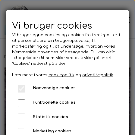
Vi bruger cookies
Vi bruger egne cookies og cookies fra tredjeparter til
at personalisere din brugeroplevelse, til
markedsføring og til at undersøge, hvordan vores
hjemmeside anvendes af besøgende. Du kan altid
Forside
Forside
Workshops - Meditationer - Healing
En indre rejse og
tilbagekalde dit samtykke ved at trykke på linket
'Cookies' nederst på siden.
Læs mere i vores
cookiepolitik
og
privatlivspolitik
Prisliste
Nødvendige cookies
Om mig
Funktionelle cookies
Jordens bevægelser
Statistik cookies
Marketing cookies
Jordforbindelse