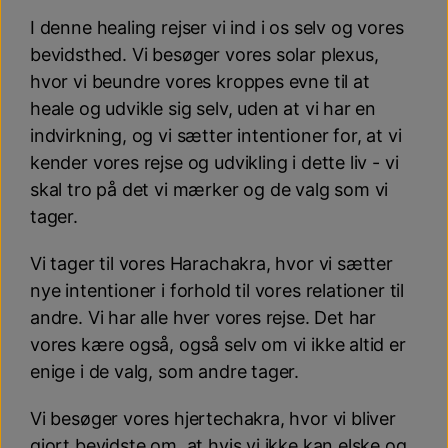
I denne healing rejser vi ind i os selv og vores
Nyheder
Kontakt
bevidsthed. Vi besøger vores solar plexus,
hvor vi beundre vores kroppes evne til at
Earthingprodukter
heale og udvikle sig selv, uden at vi har en
indvirkning, og vi sætter intentioner for, at vi
Tilbehør til earthingprodukter
kender vores rejse og udvikling i dette liv - vi
skal tro på det vi mærker og de valg som vi
Workshops - Meditationer - Healing
tager.
Vi tager til vores Harachakra, hvor vi sætter
nye intentioner i forhold til vores relationer til
andre. Vi har alle hver vores rejse. Det har
vores kære også, også selv om vi ikke altid er
enige i de valg, som andre tager.
Vi besøger vores hjertechakra, hvor vi bliver
gjort bevidste om, at hvis vi ikke kan elske og