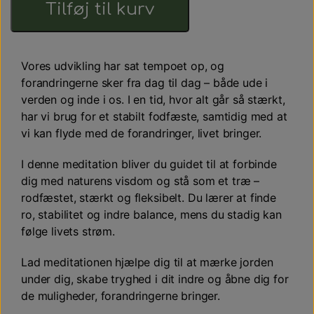
Tilføj til kurv
Nyheder
Kontakt
Earthingprodukter
Vores udvikling har sat tempoet op, og
forandringerne sker fra dag til dag – både ude i
verden og inde i os. I en tid, hvor alt går så stærkt,
Tilbehør til earthingprodukter
har vi brug for et stabilt fodfæste, samtidig med at
vi kan flyde med de forandringer, livet bringer.
Workshops - Meditationer - Healing
I denne meditation bliver du guidet til at forbinde
dig med naturens visdom og stå som et træ –
rodfæstet, stærkt og fleksibelt. Du lærer at finde
ro, stabilitet og indre balance, mens du stadig kan
følge livets strøm.
Lad meditationen hjælpe dig til at mærke jorden
under dig, skabe tryghed i dit indre og åbne dig for
de muligheder, forandringerne bringer.