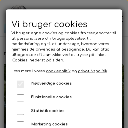
Vi bruger cookies
Vi bruger egne cookies og cookies fra tredjeparter til
at personalisere din brugeroplevelse, til
markedsføring og til at undersøge, hvordan vores
hjemmeside anvendes af besøgende. Du kan altid
Forside
Forside
Workshops - Meditationer - Healing
Bliv et med træe
tilbagekalde dit samtykke ved at trykke på linket
'Cookies' nederst på siden.
Læs mere i vores
cookiepolitik
og
privatlivspolitik
Prisliste
Nødvendige cookies
Om mig
Funktionelle cookies
Jordens bevægelser
Statistik cookies
Marketing cookies
Jordforbindelse